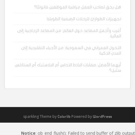
هل يحق لصاحب العمل مراقبة الموظفين قانونيًا؟
تجهيزات الطوارئ للرحلات الصيفية الطويلة
أغرب وأجمل المصاعد حول العالم: من المصاعد الزجاجية إلى
المائية
التحول العمراني في السعودية: من الأحياء التقليدية إلى
المدن الذكية
أيهما الأفضل: صفايات البلاط النحاس أم البلاستيك أم الستانلس
ستيل؟
sparkling Theme by
Powered by
Colorlib
WordPress
Notice
: ob_end_flush(): Failed to send buffer of zlib output