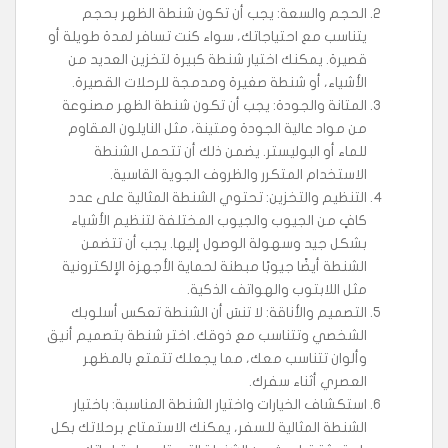
الحجم والسعة: يجب أن تكون شنطة الظهر بحجم
يتناسب مع احتياجاتك، سواء كنت تسافر لمدة طويلة أو
قصيرة. يمكنك اختيار شنطة كبيرة لتخزين العديد من
الأشياء، أو شنطة صغيرة ومدمجة للرحلات القصيرة.
المتانة والجودة: يجب أن تكون شنطة الظهر مصنوعة
من مواد عالية الجودة ومتينة، مثل النايلون المقاوم
للماء أو البوليستر. يضمن ذلك أن تتحمل الشنطة
الاستخدام المتكرر والظروف الجوية القاسية.
التنظيم والتخزين: تحتوي الشنطة المثالية على عدد
كافٍ من الجيوب والجيوب المختلفة لتنظيم الأشياء
بشكل جيد وسهولة الوصول إليها. يجب أن تتضمن
الشنطة أيضًا جيوبًا مبطنة لحماية الأجهزة الإلكترونية
مثل اللابتوب والهواتف الذكية.
التصميم والأناقة: لا تنسَ أن الشنطة تعكس أسلوبك
الشخصي وتتناسب مع ذوقك. اختر شنطة بتصميم أنيق
وألوان تتناسب معك، مما يجعلك تتمتع بالمظهر
العصري أثناء سفرك.
استكشاف الخيارات واختيار الشنطة المناسبة: باختيار
الشنطة المثالية للسفر، يمكنك الاستمتاع برحلاتك بكل