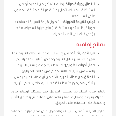
الاتصال بورشة صيانة
: إذا لم تتمكن من تحديد أو حل
المشكلة بنفسك، اتصل بورشة صيانة محترفة للحصول
على المساعدة.
تجنب القيادة الطويلة
: لا تحاول قيادة السيارة لمسافات
طويلة إذا استمرت مشكلة ارتفاع حرارة المحرك، فقد
يؤدي ذلك إلى تلف المحرك.
نصائح إضافية
صيانة دورية
: تأكد من إجراء صيانة دورية لنظام التبريد، بما
في ذلك تغيير سائل التبريد وفحص الأنابيب والخراطيم.
حمل أدوات الطوارئ
: احتفظ بزجاجة من سائل التبريد
والماء في سيارتك للاستخدام في حالات الطوارئ.
التحقق من غطاء المبرد
: تأكد من أن غطاء المبرد يعمل
بشكل صحيح ويحتفظ بالضغط اللازم داخل نظام التبريد.
باتباع هذه الخطوات، يمكنك التعامل مع مشكلة ارتفاع حرارة
المحرك بسرعة وفعالية، مما يساعد على حماية سيارتك من الأضرار
والحفاظ على سلامتك على الطريق.
لحلول الصيانة الأفضل للسيارات وللحصول على قطع غيار ذات كفاءة