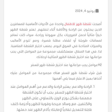
يونيو 4, 2024
أصبحت
شنطة ظهر للاطفال
واحدة من الأدوات الأساسية للمسافرين
الذين يبحثون عن الراحة والأناقة أثناء تنقلهم. تعتبر شنطة الظهر
خياراً مثالياً لحمل الضروريات بكل سهولة وراحة، سواء كنت تسافر
لمسافات طويلة أو لقضاء عطلة قصيرة. ومع تنوع الأساليب
والميزات المتاحة في السوق اليوم، يصعب اختيار الشنطة المناسبة.
لذا، في هذا المقال، سنستكشف مجموعة من العوامل التي يجب
مراعاتها عند اختيار شنطة الظهر المثالية لرحلاتك.
H2عوامل يجب مراعاتها عند اختيار شنطة ظهر للسفر
قبل شراء شنطة ظهر للسفر هناك مجموعة من العوامل عليك
أخذها بعين الاعتبار فيما يلي أهمها:
الراحة والدعم: يعتبر الراحة والدعم من أهم العوامل عند
اختيار شنطة الظهر للسفر. يجب أن تكون الشنطة
مصممة بشكل يوزع الوزن بالتساوي على الظهر
والكتفين، مع وسائد مريحة وقوية للظهر وأحزمة كتف
قابلة للتعديل تفادياً لإصابتك بآلام الظهر عند حملها.